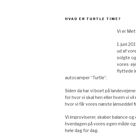
HVAD ER TURTLE TIME?
Vi er Met
1. juni 20
ud af vore
solgte og
vores ej
flyttede in
autocamper “Turtle”.
Siden da har vi boet på landevejene
for hvor vi skal hen eller hvem vi vil
hvor vi får vores næste lønseddel fr
Vi improviserer, skaber balance og 
hverdagen på vores egen måde og 
hele dag for dag.