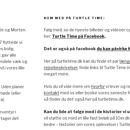
KOM MED PÅ TURTLE TIME:
te og Morten.
Følg med, se de nyeste billeder og videoer o
her:
Turtle Time på Facebook
.
17 flyttede vi
s bolig,
Det er også på facebook
du kan påvirke h
 gav alle
Her på turtletime.dk kan du finde et par
længe
endele væk og
rejsebeskrivelser
, finde links til Turtle Time
d i vores lille
meget mere.
Hvis du vil vide mere om
hvorfor
vi lever og r
. Uden planer
kontakt
med os eller booke vores seneste 
 møde (eller
så finder du det også her på turtletime.dk.
a).
Kan du lide at følge med i de historier vi
eventyr i
vil støtte os med et lille fast beløb på 10er.dk
tager det
bedre – historier om vores oplevelser i Turtle