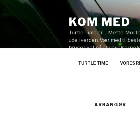
Videre
til
KOM MED
indhold
Turtle Time er … Mette, Morten
ude i verden. Vær med til be
bruge livet på. Oplevelserne 
synes du skal vi tage hen?
TURTLE TIME
VORES R
ARRANGØR