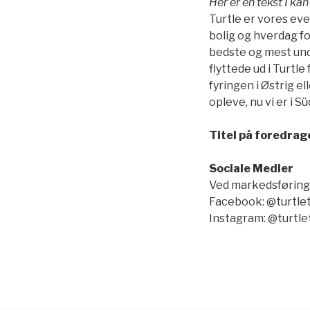
Her er en tekst I ka
Turtle er vores eve
bolig og hverdag for
bedste og mest und
flyttede ud i Turtle
fyringen i Østrig el
opleve, nu vi er i S
Titel på foredrag
Sociale Medier
Ved markedsføring p
Facebook: @turtle
Instagram: @turtle