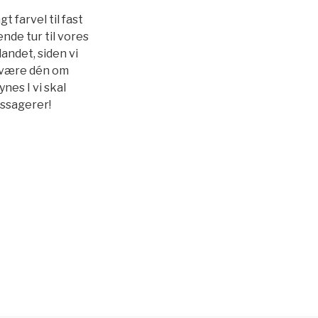
 farvel til fast
ende tur til vores
andet, siden vi
. være dén om
nes I vi skal
assagerer!