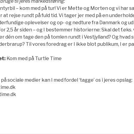
n bruge til jeres markedsføring:
ntyrbil – kom med på tur! Vi er Mette og Morten og vi har sagt
 at rejse rundt på fuld tid. Vi tager jer med på en underhold
erfundige oplevelser og op- og nedture fra Danmark og udl
 for 2,5 år siden – og I bestemmer historierne: Skal det f.eks
ler dén om tage den på tomlen rundt i Vestjylland? Og hvad sy
üderbrarup? Til vores foredrag er I ikke blot publikum, I er p
et:
Kom med på Turtle Time
å sociale medier kan I med fordel ‘tagge’ os i jeres opslag:
time.dk
time.dk