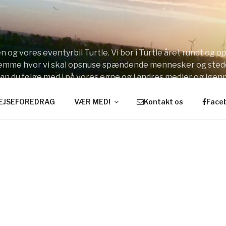
 og vores eventyrbil Turtle. Vi bor i Turtle året rundt og 
stemme hvor vi skal opsnuse spændende mennesker og sted
kan du følge med i på vores egne og i andres medier og ige
EJSEFOREDRAG
VÆR MED!
Kontakt os
Face