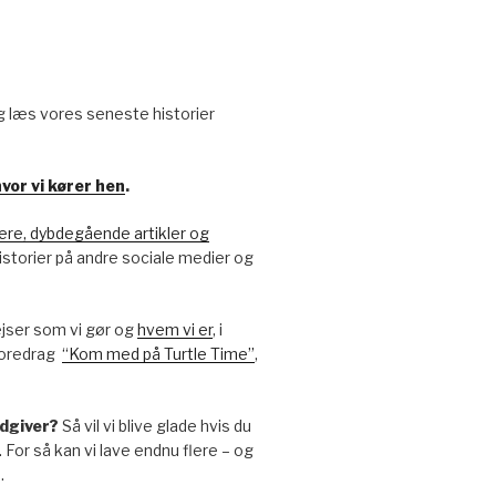
g læs vores seneste historier
vor vi kører hen
.
re, dybdegående artikler og
-historier på andre sociale medier og
ejser som vi gør og
hvem vi er
, i
foredrag
“Kom med på Turtle Time”
,
 udgiver?
Så vil vi blive glade hvis du
. For så kan vi lave endnu flere – og
.