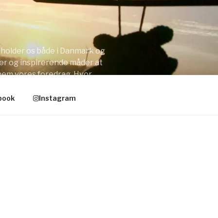
opholder os både i Danmark og
er og inspirerende måder at
nnem vores foredrag. Hvor
book
Instagram