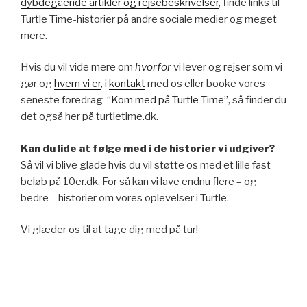
dybdegående artikler og rejsebeskrivelser
, finde links til
Turtle Time-historier på andre sociale medier og meget
mere.
Hvis du vil vide mere om
hvorfor
vi lever og rejser som vi
gør og
hvem vi er
, i
kontakt
med os eller booke vores
seneste foredrag
“Kom med på Turtle Time”
, så finder du
det også her på turtletime.dk.
Kan du lide at følge med i de historier vi udgiver?
Så vil vi blive glade hvis du vil støtte os med et lille fast
beløb på 10er.dk. For så kan vi lave endnu flere – og
bedre – historier om vores oplevelser i Turtle.
Vi glæder os til at tage dig med på tur!