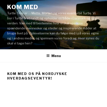
Videre
KOM MED
til
Turtle Time er … Mette, Morten og vores eventyrbil Turtle. Vi
indhold
bor i Turtle året rundt og opholder os både i Danmark og ude i
verden. Vær med til bestemme hvor vi skal opsnuse
spændende mennesker og steder og inspirerende måder at
bruge livet på. Oplevelserne kan du følge med i på vores egne
og i andres medier og igennem vores foredrag. Hvor synes du
skal vi tage hen?
Menu
KOM MED OS PÅ NORDJYSKE
HVERDAGSEVENTYR!