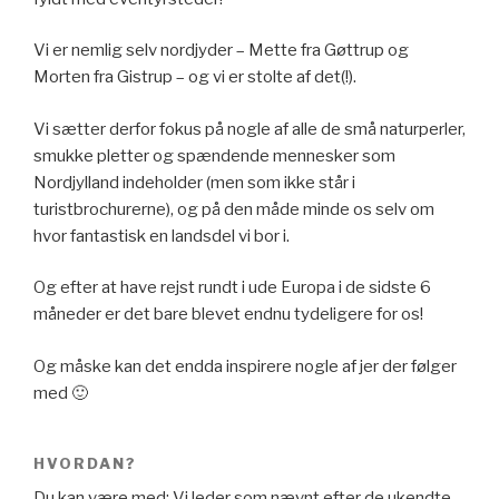
Vi er nemlig selv nordjyder – Mette fra Gøttrup og
Morten fra Gistrup – og vi er stolte af det(!).
Vi sætter derfor fokus på nogle af alle de små naturperler,
smukke pletter og spændende mennesker som
Nordjylland indeholder (men som ikke står i
turistbrochurerne), og på den måde minde os selv om
hvor fantastisk en landsdel vi bor i.
Og efter at have rejst rundt i ude Europa i de sidste 6
måneder er det bare blevet endnu tydeligere for os!
Og måske kan det endda inspirere nogle af jer der følger
med 🙂
HVORDAN?
Du kan være med: Vi leder som nævnt efter de ukendte