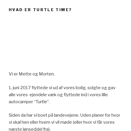
HVAD ER TURTLE TIME?
Vi er Mette og Morten.
1. juni 2017 flyttede vi ud af vores bolig, solgte og gav
alle vores ejendele væk og flyttede ind i vores lille
autocamper “Turtle”.
Siden da har vi boet på landevejene. Uden planer for hvor
vi skal hen eller hvem vi vil møde (eller hvor vi får vores
næste lønseddel fra).