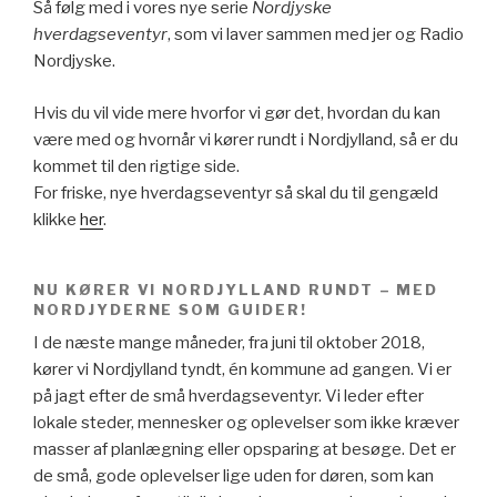
Så følg med i vores nye serie
Nordjyske
hverdagseventyr
, som vi laver sammen med jer og Radio
Nordjyske.
Hvis du vil vide mere hvorfor vi gør det, hvordan du kan
være med og hvornår vi kører rundt i Nordjylland, så er du
kommet til den rigtige side.
For friske, nye hverdagseventyr så skal du til gengæld
klikke
her
.
NU KØRER VI NORDJYLLAND RUNDT – MED
NORDJYDERNE SOM GUIDER!
I de næste mange måneder, fra juni til oktober 2018,
kører vi Nordjylland tyndt, én kommune ad gangen. Vi er
på jagt efter de små hverdagseventyr. Vi leder efter
lokale steder, mennesker og oplevelser som ikke kræver
masser af planlægning eller opsparing at besøge. Det er
de små, gode oplevelser lige uden for døren, som kan