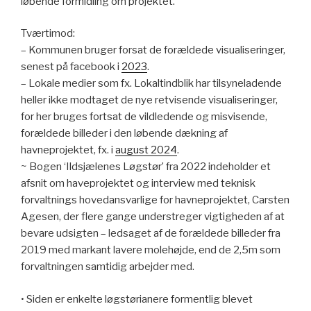
løbende formidling om projektet.
Tværtimod:
– Kommunen bruger forsat de forældede visualiseringer,
senest på facebook i
2023
.
– Lokale medier som fx. Lokaltindblik har tilsyneladende
heller ikke modtaget de nye retvisende visualiseringer,
for her bruges fortsat de vildledende og misvisende,
forældede billeder i den løbende dækning af
havneprojektet, fx. i
august 2024
.
~ Bogen ‘Ildsjælenes Løgstør’ fra 2022 indeholder et
afsnit om haveprojektet og interview med teknisk
forvaltnings hovedansvarlige for havneprojektet, Carsten
Agesen, der flere gange understreger vigtigheden af at
bevare udsigten – ledsaget af de forældede billeder fra
2019 med markant lavere molehøjde, end de 2,5m som
forvaltningen samtidig arbejder med.
• Siden er enkelte løgstørianere formentlig blevet