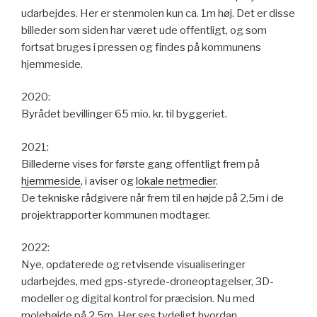
udarbejdes. Her er stenmolen kun ca. 1m høj. Det er disse
billeder som siden har været ude offentligt, og som
fortsat bruges i pressen og findes på kommunens
hjemmeside.
2020:
Byrådet bevillinger 65 mio. kr. til byggeriet.
2021:
Billederne vises for første gang offentligt frem på
hjemmeside
, i aviser og
lokale netmedier
.
De tekniske rådgivere når frem til en højde på 2,5m i de
projektrapporter kommunen modtager.
2022:
Nye, opdaterede og retvisende visualiseringer
udarbejdes, med gps-styrede-droneoptagelser, 3D-
modeller og digital kontrol for præcision. Nu med
molehøjde på 2,5m. Her ses tydeligt hvordan