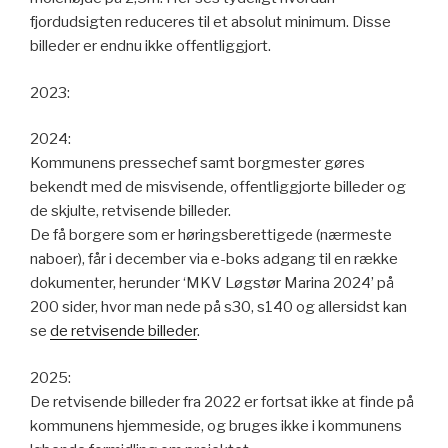
fjordudsigten reduceres til et absolut minimum. Disse
billeder er endnu ikke offentliggjort.
2023:
2024:
Kommunens pressechef samt borgmester gøres
bekendt med de misvisende, offentliggjorte billeder og
de skjulte, retvisende billeder.
De få borgere som er høringsberettigede (nærmeste
naboer), får i december via e-boks adgang til en række
dokumenter, herunder ‘MKV Løgstør Marina 2024’ på
200 sider, hvor man nede på s30, s140 og allersidst kan
se
de retvisende billeder
.
2025:
De retvisende billeder fra 2022 er fortsat ikke at finde på
kommunens hjemmeside, og bruges ikke i kommunens