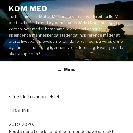
Videre
KOM MED
til
Turtle Time er … Mette, Morten og vores eventyrbil Turtle. Vi
indhold
bor i Turtle året rundt og opholder os både i Danmark og ude i
verden. Vær med til bestemme hvor vi skal opsnuse
spændende mennesker og steder og inspirerende måder at
bruge livet på. Oplevelserne kan du følge med i på vores egne
og i andres medier og igennem vores foredrag. Hvor synes du
skal vi tage hen?
Menu
< forside, havneprojektet
TIDSLINIE
2019-2020:
Første serie billeder af det kommende havneprojekt