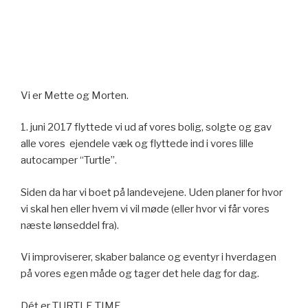
Vi er Mette og Morten.
1. juni 2017 flyttede vi ud af vores bolig, solgte og gav
alle vores ejendele væk og flyttede ind i vores lille
autocamper “Turtle”.
Siden da har vi boet på landevejene. Uden planer for hvor
vi skal hen eller hvem vi vil møde (eller hvor vi får vores
næste lønseddel fra).
Vi improviserer, skaber balance og eventyr i hverdagen
på vores egen måde og tager det hele dag for dag.
Dét er TURTLE TIME.