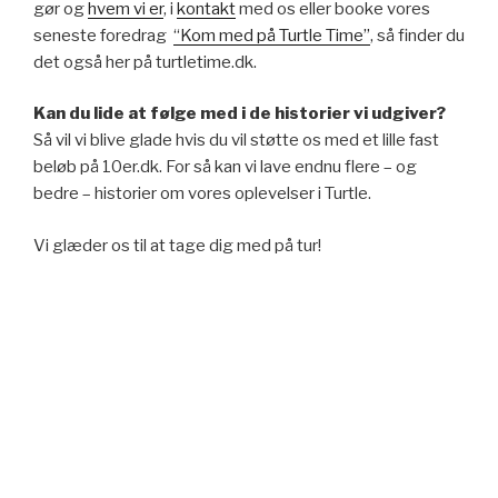
gør og
hvem vi er
, i
kontakt
med os eller booke vores
seneste foredrag
“Kom med på Turtle Time”
, så finder du
det også her på turtletime.dk.
Kan du lide at følge med i de historier vi udgiver?
Så vil vi blive glade hvis du vil støtte os med et lille fast
beløb på 10er.dk. For så kan vi lave endnu flere – og
bedre – historier om vores oplevelser i Turtle.
Vi glæder os til at tage dig med på tur!