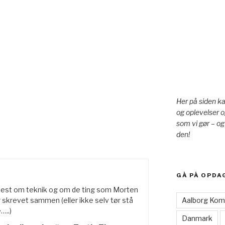
Her på siden k
og oplevelser o
som vi gør – og
den!
GÅ PÅ OPDA
mest om teknik og om de ting som Morten
 skrevet sammen (eller ikke selv tør stå
Aalborg Ko
…..)
Danmark