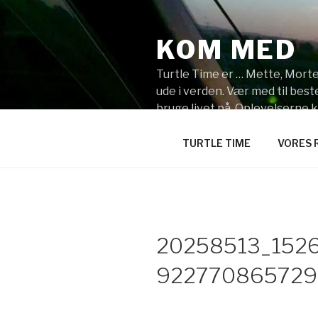
Videre
til
KOM MED
indhold
Turtle Time er … Mette, Morten
ude i verden. Vær med til be
bruge livet på. Oplevelserne 
synes du skal vi tage hen?
TURTLE TIME
VORES 
20258513_152
922770865729