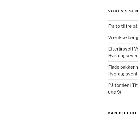
VORES 5 SE
Fra to til tre p
Vi er ikke læ
Efterårssol i 
Hverdagseventy
Flade bakker m
Hverdagsventy
På tomlen i Th
uge 9)
KAN DU LID