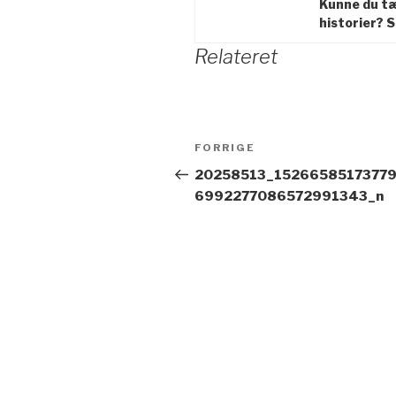
Kunne du tæ
historier? 
Relateret
Indlægsnavigation
FORRIGE
Forrige
indlæg
20258513_1526658517377
6992277086572991343_n