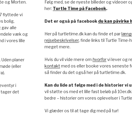
te og Morten.
Følg med, se de nyeste billeder og videoer o
her:
Turtle Time på Facebook
.
17 flyttede vi
s bolig,
Det er også på facebook
du kan påvirke h
 gav alle
Her på turtletime.dk kan du finde et par
længe
endele væk og
rejsebeskrivelser
, finde links til Turtle Time
d i vores lille
meget mere.
Hvis du vil vide mere om
hvorfor
vi lever og r
. Uden planer
kontakt
med os eller booke vores seneste 
 møde (eller
så finder du det også her på turtletime.dk.
a).
Kan du lide at følge med i de historier vi
eventyr i
vil støtte os med et lille fast beløb på 10er.dk
tager det
bedre – historier om vores oplevelser i Turtle
Vi glæder os til at tage dig med på tur!