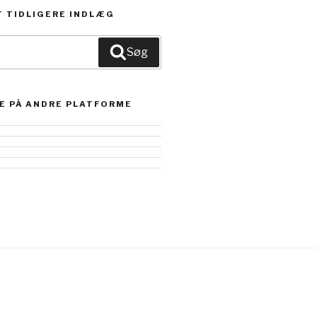
 TIDLIGERE INDLÆG
Søg
E PÅ ANDRE PLATFORME
com/turtletime.dk’s
se/turtle-
-