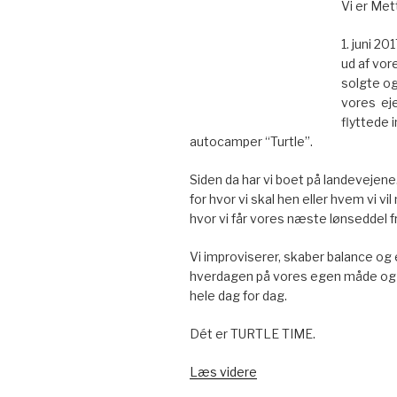
Vi er Met
1. juni 20
ud af vore
solgte og
vores ej
flyttede in
autocamper “Turtle”.
Siden da har vi boet på landevejene
for hvor vi skal hen eller hvem vi vil
hvor vi får vores næste lønseddel fr
Vi improviserer, skaber balance og 
hverdagen på vores egen måde og 
hele dag for dag.
Dét er TURTLE TIME.
Læs videre