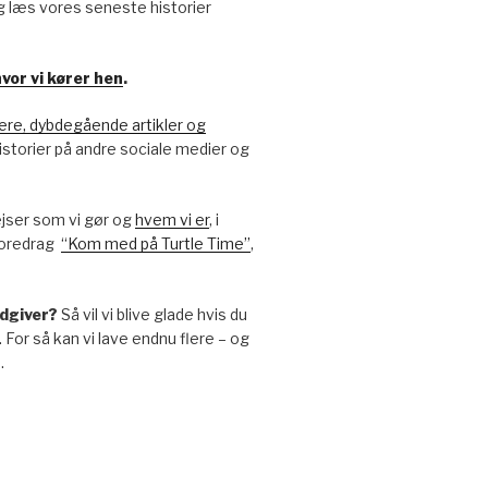
g læs vores seneste historier
vor vi kører hen
.
re, dybdegående artikler og
-historier på andre sociale medier og
ejser som vi gør og
hvem vi er
, i
foredrag
“Kom med på Turtle Time”
,
 udgiver?
Så vil vi blive glade hvis du
. For så kan vi lave endnu flere – og
.