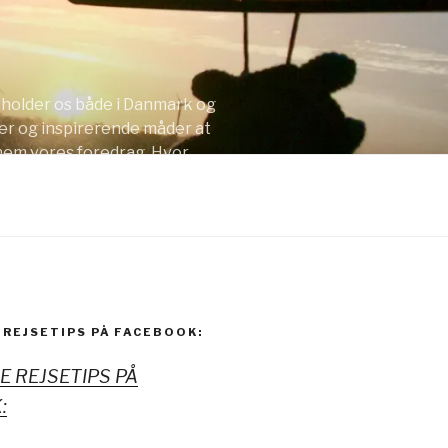
opholder os både i Danmark og
er og inspirerende måder at
nnem vores foredrag. Hvor
 REJSETIPS PÅ FACEBOOK:
NE REJSETIPS PÅ
: