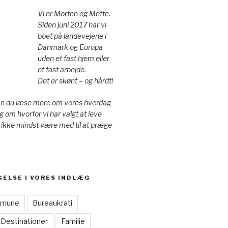
Vi er Morten og Mette.
Siden juni 2017 har vi
boet på landevejene i
Danmark og Europa
uden et fast hjem eller
et fast arbejde.
Det er skønt – og hårdt!
an du læse mere om vores hverdag
g om hvorfor vi har valgt at leve
 ikke mindst være med til at præge
GELSE I VORES INDLÆG
mmune
Bureaukrati
Destinationer
Familie