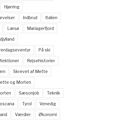
Hjørring
evelser
Indbrud
Italien
Læsø
Mariagerfjord
djylland
verdagseventyr
På ski
flektioner
Rejsehistorier
ørn
Skrevet af Mette
Mette og Morten
Morten
Sæsonjob
Teknik
oscana
Tyrol
Venedig
and
Værdier
Økonomi