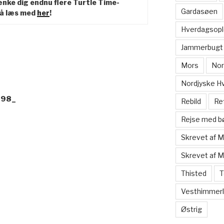
nke dig endnu flere Turtle Time-
Gardasøen
Så læs med
her
!
Hverdagsopl
Jammerbugt
Mors
Nor
Nordjyske H
998_
Rebild
Re
Rejse med b
Skrevet af 
Skrevet af 
Thisted
T
Vesthimmerl
Østrig