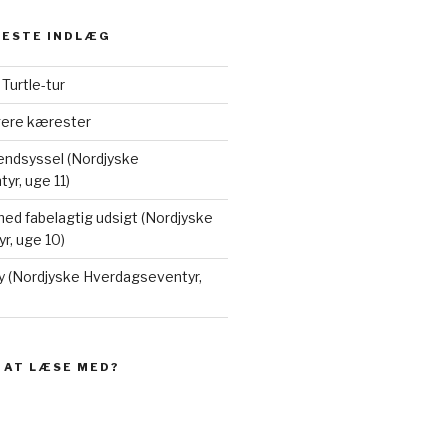
NESTE INDLÆG
å Turtle-tur
ngere kærester
Vendsyssel (Nordjyske
r, uge 11)
ed fabelagtig udsigt (Nordjyske
r, uge 10)
y (Nordjyske Hverdagseventyr,
E AT LÆSE MED?