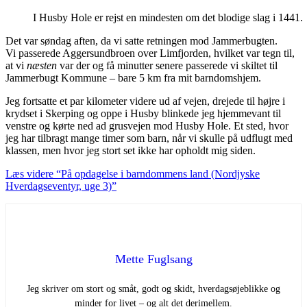
I Husby Hole er rejst en mindesten om det blodige slag i 1441.
Det var søndag aften, da vi satte retningen mod Jammerbugten.
Vi passerede Aggersundbroen over Limfjorden, hvilket var tegn til,
at vi
næsten
var der og få minutter senere passerede vi skiltet til
Jammerbugt Kommune – bare 5 km fra mit barndomshjem.
Jeg fortsatte et par kilometer videre ud af vejen, drejede til højre i
krydset i Skerping og oppe i Husby blinkede jeg hjemmevant til
venstre og kørte ned ad grusvejen mod Husby Hole. Et sted, hvor
jeg har tilbragt mange timer som barn, når vi skulle på udflugt med
klassen, men hvor jeg stort set ikke har opholdt mig siden.
Læs videre
“På opdagelse i barndommens land (Nordjyske
Hverdagseventyr, uge 3)”
Mette Fuglsang
Jeg skriver om stort og småt, godt og skidt, hverdagsøjeblikke og
minder for livet – og alt det derimellem.