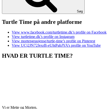
Søg
Turtle Time på andre platforme
View www.facebook.com/turtletime.dk’s profile on Facebook
View turtletime.dk’s profile on Instagram
View mortengraujense/turtle-time’s profile on Pinterest
View UCj2JN72JexrB-eUhtPabJYA’s profile on YouTube
HVAD ER TURTLE TIME?
Vi er Mette og Morten.