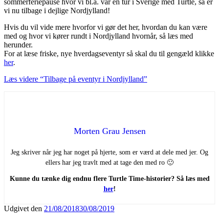
sommerferiepause hvor vi bl.a. var en tur i Sverige med Turtle, så er
vi nu tilbage i dejlige Nordjylland!
Hvis du vil vide mere hvorfor vi gør det her, hvordan du kan være
med og hvor vi kører rundt i Nordjylland hvornår, så læs med
herunder.
For at læse friske, nye hverdagseventyr så skal du til gengæld klikke
her
.
Læs videre
“Tilbage på eventyr i Nordjylland”
Morten Grau Jensen
Jeg skriver når jeg har noget på hjerte, som er værd at dele med jer. Og
ellers har jeg travlt med at tage den med ro 🙂
Kunne du tænke dig endnu flere Turtle Time-historier? Så læs med
her
!
Udgivet den
21/08/2018
30/08/2019