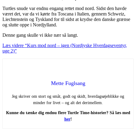
Turtles snude var endnu engang rettet mod nord. Sidst den havde
været det, var da vi kørte fra Toscana i Italien, gennem Schweiz,
Liechtenstein og Tyskland for til sidst at krydse den danske grænse
og slutte oppe i Nordjylland.
Denne gang skulle vi ikke nær så langt.
Læs videre
“Kurs mod nord – igen (Nordjyske Hverdagseventyr,
uge 2)”
Mette Fuglsang
Jeg skriver om stort og småt, godt og skidt, hverdagsøjeblikke og
minder for livet – og alt det derimellem.
Kunne du tænke dig endnu flere Turtle Time-historier? Så læs med
her
!