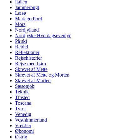
Italien
Jammerbugt
Læsø
Mariagerfjord
Mors
Nordjylland
Nordjyske Hverdagseventyr
På ski
Rebild
Reflektioner
Rejsehistorier
Rejse med børn
Skrevet af Mette
Skrevet af Mette og Morten
Skrevet af Morten
Sæsonjob
Teknik
Thisted
Toscana
Tyrol
Venedig
Vesthimmerland
Værdier
Økonomi
Østrig