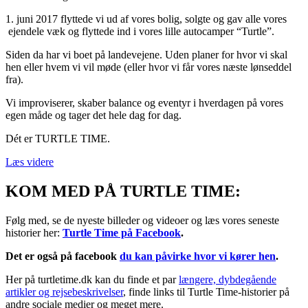
1. juni 2017 flyttede vi ud af vores bolig, solgte og gav alle vores
ejendele væk og flyttede ind i vores lille autocamper “Turtle”.
Siden da har vi boet på landevejene. Uden planer for hvor vi skal
hen eller hvem vi vil møde (eller hvor vi får vores næste lønseddel
fra).
Vi improviserer, skaber balance og eventyr i hverdagen på vores
egen måde og tager det hele dag for dag.
Dét er TURTLE TIME.
Læs videre
KOM MED PÅ TURTLE TIME:
Følg med, se de nyeste billeder og videoer og læs vores seneste
historier her:
Turtle Time på Facebook
.
Det er også på facebook
du kan påvirke hvor vi kører hen
.
Her på turtletime.dk kan du finde et par
længere, dybdegående
artikler og rejsebeskrivelser
, finde links til Turtle Time-historier på
andre sociale medier og meget mere.