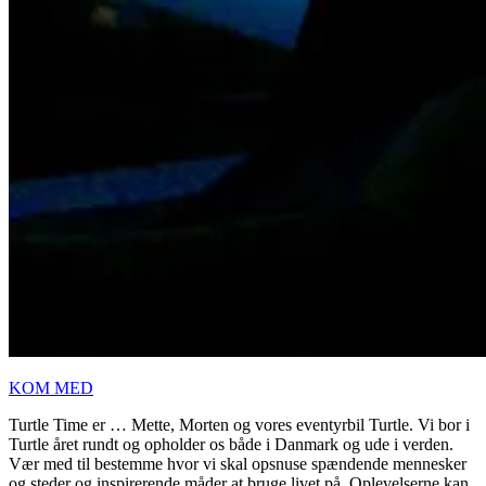
KOM MED
Turtle Time er … Mette, Morten og vores eventyrbil Turtle. Vi bor i
Turtle året rundt og opholder os både i Danmark og ude i verden.
Vær med til bestemme hvor vi skal opsnuse spændende mennesker
og steder og inspirerende måder at bruge livet på. Oplevelserne kan