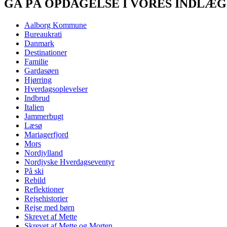
GÅ PÅ OPDAGELSE I VORES INDLÆG
Aalborg Kommune
Bureaukrati
Danmark
Destinationer
Familie
Gardasøen
Hjørring
Hverdagsoplevelser
Indbrud
Italien
Jammerbugt
Læsø
Mariagerfjord
Mors
Nordjylland
Nordjyske Hverdagseventyr
På ski
Rebild
Reflektioner
Rejsehistorier
Rejse med børn
Skrevet af Mette
Skrevet af Mette og Morten