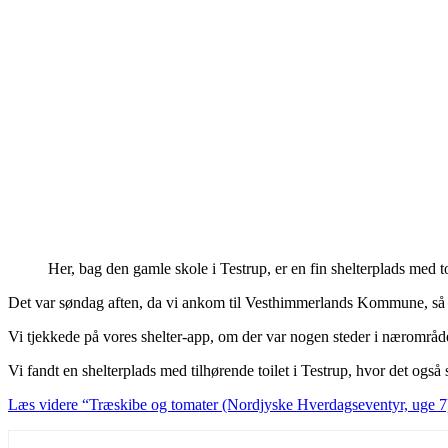
Her, bag den gamle skole i Testrup, er en fin shelterplads med t
Det var søndag aften, da vi ankom til Vesthimmerlands Kommune, så det 
Vi tjekkede på vores shelter-app, om der var nogen steder i nærområdet, 
Vi fandt en shelterplads med tilhørende toilet i Testrup, hvor det også 
Læs videre
“Træskibe og tomater (Nordjyske Hverdagseventyr, uge 7