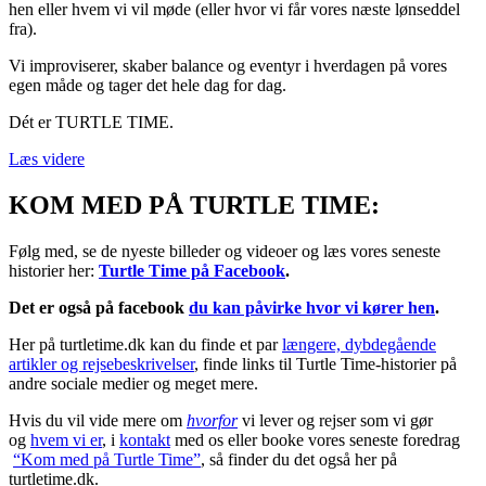
hen eller hvem vi vil møde (eller hvor vi får vores næste lønseddel
fra).
Vi improviserer, skaber balance og eventyr i hverdagen på vores
egen måde og tager det hele dag for dag.
Dét er TURTLE TIME.
Læs videre
KOM MED PÅ TURTLE TIME:
Følg med, se de nyeste billeder og videoer og læs vores seneste
historier her:
Turtle Time på Facebook
.
Det er også på facebook
du kan påvirke hvor vi kører hen
.
Her på turtletime.dk kan du finde et par
længere, dybdegående
artikler og rejsebeskrivelser
, finde links til Turtle Time-historier på
andre sociale medier og meget mere.
Hvis du vil vide mere om
hvorfor
vi lever og rejser som vi gør
og
hvem vi er
, i
kontakt
med os eller booke vores seneste foredrag
“Kom med på Turtle Time”
, så finder du det også her på
turtletime.dk.