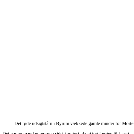
Det røde udsigtstårn i Byrum vækkede gamle minder for Morte
Det var en mandag morgen sidst i august, da vi tog færgen til Læsø.