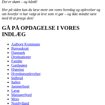
Det er skønt – og hårdt!
Her på siden kan du læse mere om vores hverdag og oplevelser og
om hvorfor vi har valgt at leve som vi gør – og ikke mindst være
med til at præge den!
GÅ PÅ OPDAGELSE I VORES
INDLÆG
Aalborg Kommune
Bureaukrati
Danmark
Destinationer
Familie
Gardasøen
Hjørring
Hverdagsoplevelser
Indbrud
Italien
Jammerbugt
Læsø
Mariagerfjord
Mors
Nordjylland