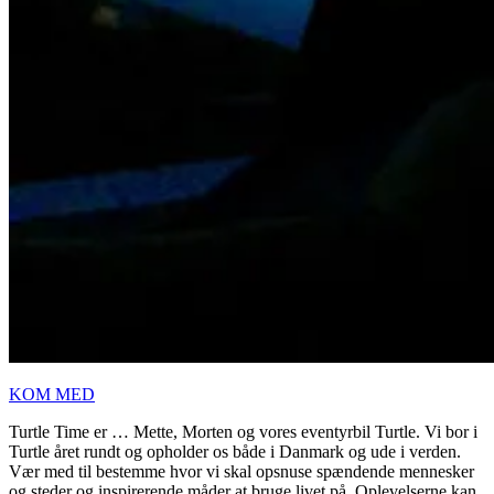
KOM MED
Turtle Time er … Mette, Morten og vores eventyrbil Turtle. Vi bor i
Turtle året rundt og opholder os både i Danmark og ude i verden.
Vær med til bestemme hvor vi skal opsnuse spændende mennesker
og steder og inspirerende måder at bruge livet på. Oplevelserne kan