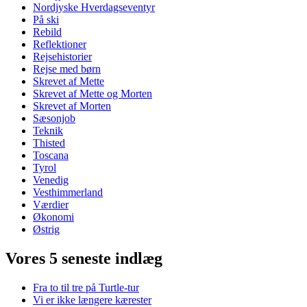
Nordjyske Hverdagseventyr
På ski
Rebild
Reflektioner
Rejsehistorier
Rejse med børn
Skrevet af Mette
Skrevet af Mette og Morten
Skrevet af Morten
Sæsonjob
Teknik
Thisted
Toscana
Tyrol
Venedig
Vesthimmerland
Værdier
Økonomi
Østrig
Vores 5 seneste indlæg
Fra to til tre på Turtle-tur
Vi er ikke længere kærester