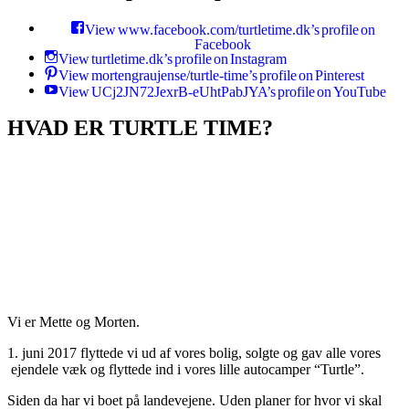
View www.facebook.com/turtletime.dk’s profile on
Facebook
View turtletime.dk’s profile on Instagram
View mortengraujense/turtle-time’s profile on Pinterest
View UCj2JN72JexrB-eUhtPabJYA’s profile on YouTube
HVAD ER TURTLE TIME?
Vi er Mette og Morten.
1. juni 2017 flyttede vi ud af vores bolig, solgte og gav alle vores
ejendele væk og flyttede ind i vores lille autocamper “Turtle”.
Siden da har vi boet på landevejene. Uden planer for hvor vi skal