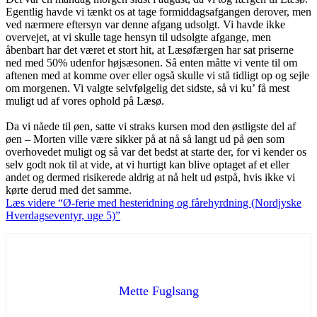
Egentlig havde vi tænkt os at tage formiddagsafgangen derover, men
ved nærmere eftersyn var denne afgang udsolgt. Vi havde ikke
overvejet, at vi skulle tage hensyn til udsolgte afgange, men
åbenbart har det været et stort hit, at Læsøfærgen har sat priserne
ned med 50% udenfor højsæsonen. Så enten måtte vi vente til om
aftenen med at komme over eller også skulle vi stå tidligt op og sejle
om morgenen. Vi valgte selvfølgelig det sidste, så vi ku’ få mest
muligt ud af vores ophold på Læsø.
Da vi nåede til øen, satte vi straks kursen mod den østligste del af
øen – Morten ville være sikker på at nå så langt ud på øen som
overhovedet muligt og så var det bedst at starte der, for vi kender os
selv godt nok til at vide, at vi hurtigt kan blive optaget af et eller
andet og dermed risikerede aldrig at nå helt ud østpå, hvis ikke vi
kørte derud med det samme.
Læs videre
“Ø-ferie med hesteridning og fårehyrdning (Nordjyske
Hverdagseventyr, uge 5)”
Mette Fuglsang