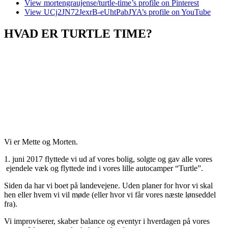
View mortengraujense/turtle-time’s profile on Pinterest
View UCj2JN72JexrB-eUhtPabJYA’s profile on YouTube
HVAD ER TURTLE TIME?
Vi er Mette og Morten.
1. juni 2017 flyttede vi ud af vores bolig, solgte og gav alle vores
ejendele væk og flyttede ind i vores lille autocamper “Turtle”.
Siden da har vi boet på landevejene. Uden planer for hvor vi skal
hen eller hvem vi vil møde (eller hvor vi får vores næste lønseddel
fra).
Vi improviserer, skaber balance og eventyr i hverdagen på vores