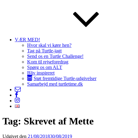
VÆR MED!
Hvor skal vi køre hen?
Tag på Turtle-jagt
Send os en Turtle Challenge!
Kom til rejseforedrag
Spørg os om ALT
Bliv inspireret
Støt fremtidige Turtle-udgivelser
Samarbejd med turtletime.dk
Kontakt
Facebook
os
Instagram
Tag: Skrevet af Mette
Udgivet den
21/08/2018
30/08/2019