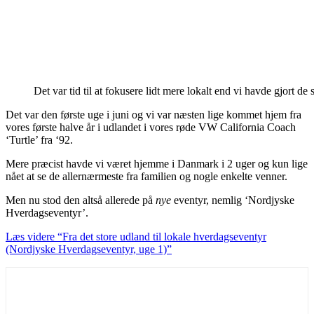
Det var tid til at fokusere lidt mere lokalt end vi havde gjort de
Det var den første uge i juni og vi var næsten lige kommet hjem fra
vores første halve år i udlandet i vores røde VW California Coach
‘Turtle’ fra ‘92.
Mere præcist havde vi været hjemme i Danmark i 2 uger og kun lige
nået at se de allernærmeste fra familien og nogle enkelte venner.
Men nu stod den altså allerede på
nye
eventyr, nemlig ‘Nordjyske
Hverdagseventyr’.
Læs videre
“Fra det store udland til lokale hverdagseventyr
(Nordjyske Hverdagseventyr, uge 1)”