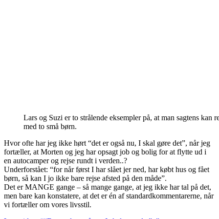
Lars og Suzi er to strålende eksempler på, at man sagtens kan r
med to små børn.
Hvor ofte har jeg ikke hørt “det er også nu, I skal gøre det”, når jeg
fortæller, at Morten og jeg har opsagt job og bolig for at flytte ud i
en autocamper og rejse rundt i verden..?
Underforstået: “for når først I har slået jer ned, har købt hus og fået
børn, så kan I jo ikke bare rejse afsted på den måde”.
Det er MANGE gange – så mange gange, at jeg ikke har tal på det,
men bare kan konstatere, at det er én af standardkommentarerne, når
vi fortæller om vores livsstil.