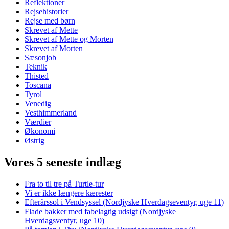
Reflektioner
Rejsehistorier
Rejse med børn
Skrevet af Mette
Skrevet af Mette og Morten
Skrevet af Morten
Sæsonjob
Teknik
Thisted
Toscana
Tyrol
Venedig
Vesthimmerland
Værdier
Økonomi
Østrig
Vores 5 seneste indlæg
Fra to til tre på Turtle-tur
Vi er ikke længere kærester
Efterårssol i Vendsyssel (Nordjyske Hverdagseventyr, uge 11)
Flade bakker med fabelagtig udsigt (Nordjyske
Hverdagsventyr, uge 10)