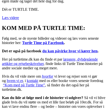
egen måde og tager det hele dag for dag.
Dét er TURTLE TIME.
Læs videre
KOM MED PÅ TURTLE TIME:
Følg med, se de nyeste billeder og videoer og læs vores seneste
historier her:
Turtle Time på Facebook
.
Det er også på facebook
du kan påvirke hvor vi kører hen
.
Her på turtletime.dk kan du finde et par
længere, dybdegående
artikler og rejsebeskrivelser
, finde links til Turtle Time-historier på
andre sociale medier og meget mere.
Hvis du vil vide mere om
hvorfor
vi lever og rejser som vi gør
og
hvem vi er
, i
kontakt
med os eller booke vores seneste foredrag
“Kom med på Turtle Time”
, så finder du det også her på
turtletime.dk.
Kan du lide at følge med i de historier vi udgiver?
Så vil vi blive
glade hvis du vil støtte os med et lille fast beløb på 10er.dk. For så
kan vi lave endnu flere – og bedre – historier om vores oplevelser i