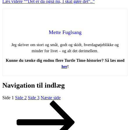
Læs videre
““Det er da også nu, I skal gøre det”..”
Mette Fuglsang
Jeg skriver om stort og småt, godt og skidt, hverdagsøjeblikke og
minder for livet – og alt det derimellem.
Kunne du tænke dig endnu flere Turtle Time-historier? Så læs med
her
!
Navigation til indlæg
Side
1
Side
2
Side
3
Næste side