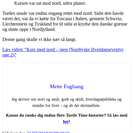
Kursen var sat mod nord, uden planer.
Turtles snude var endnu engang rettet mod nord. Sidst den havde
været det, var da vi kørte fra Toscana i Italien, gennem Schweiz,
Liechtenstein og Tyskland for til sidst at krydse den danske grænse
og slutte oppe i Nordjylland.
Denne gang skulle vi ikke nær så langt.
Læs videre
“Kurs mod nord – igen (Nordjyske Hverdagseventyr,
uge 2)”
Mette Fuglsang
Jeg skriver om stort og småt, godt og skidt, hverdagsøjeblikke og
minder for livet – og alt det derimellem.
Kunne du tænke dig endnu flere Turtle Time-historier? Så læs med
her
!