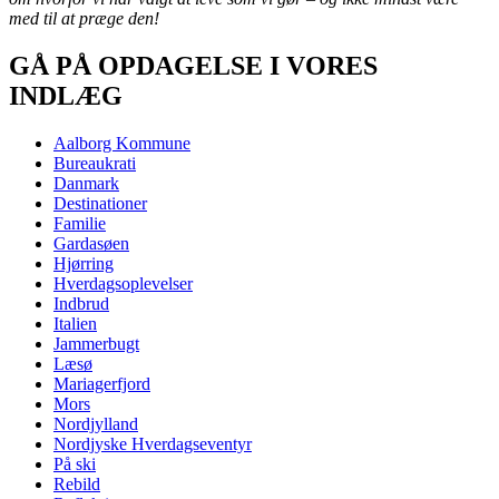
med til at præge den!
GÅ PÅ OPDAGELSE I VORES
INDLÆG
Aalborg Kommune
Bureaukrati
Danmark
Destinationer
Familie
Gardasøen
Hjørring
Hverdagsoplevelser
Indbrud
Italien
Jammerbugt
Læsø
Mariagerfjord
Mors
Nordjylland
Nordjyske Hverdagseventyr
På ski
Rebild