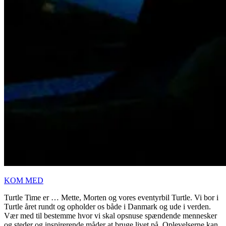
KOM MED
Turtle Time er … Mette, Morten og vores eventyrbil Turtle. Vi bor i
Turtle året rundt og opholder os både i Danmark og ude i verden.
Vær med til bestemme hvor vi skal opsnuse spændende mennesker
og steder og inspirerende måder at bruge livet på. Oplevelserne kan