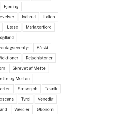
Hjørring
evelser
Indbrud
Italien
Læsø
Mariagerfjord
djylland
verdagseventyr
På ski
flektioner
Rejsehistorier
ørn
Skrevet af Mette
Mette og Morten
Morten
Sæsonjob
Teknik
oscana
Tyrol
Venedig
and
Værdier
Økonomi