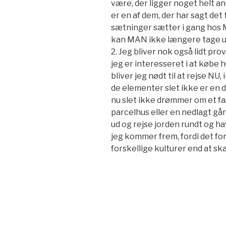
være, der ligger noget helt an
er en af dem, der har sagt det 
sætninger sætter i gang hos M
kan MAN ikke længere tage ud 
2. Jeg bliver nok også lidt pro
jeg er interesseret i at købe hu
bliver jeg nødt til at rejse NU,
de elementer slet ikke er en de
nu slet ikke drømmer om et fast
parcelhus eller en nedlagt gå
ud og rejse jorden rundt og hav
jeg kommer frem, fordi det f
forskellige kulturer end at ska