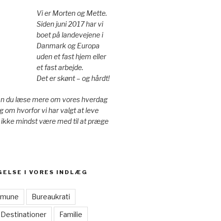
Vi er Morten og Mette.
Siden juni 2017 har vi
boet på landevejene i
Danmark og Europa
uden et fast hjem eller
et fast arbejde.
Det er skønt – og hårdt!
an du læse mere om vores hverdag
g om hvorfor vi har valgt at leve
 ikke mindst være med til at præge
GELSE I VORES INDLÆG
mmune
Bureaukrati
Destinationer
Familie