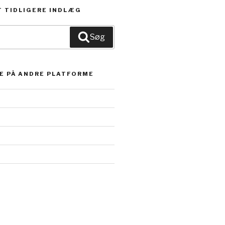
 TIDLIGERE INDLÆG
Søg
E PÅ ANDRE PLATFORME
k.com/turtletime.dk’s
’s
nse/turtle-
xrB-
’s