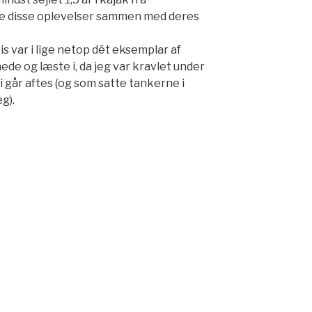
lle disse oplevelser sammen med deres
is var i lige netop dét eksemplar af
ede og læste i, da jeg var kravlet under
 går aftes (og som satte tankerne i
g).