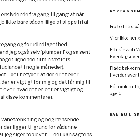
VORES 5 SE
enslydende fra gang til gang: at når
jo ikke bare sådan liiige at slippe fri af
Fra to til tre p
Vi er ikke læ
kegang og forudindtagethed
Efterårssol i 
nd jeg også selv ‘plumper i’ og så sent
Hverdagseventy
 noget lignende til min fætters
 i udlandet i nogle måneder).
Flade bakker m
 – det betyder, at der er et eller
Hverdagsventy
r er vigtigt for mig og det får mig til
På tomlen i Th
 over, hvad det er, der er vigtigt og
uge 9)
 af disse kommentarer.
KAN DU LID
 den vanetænkning og begrænsende
er der ligger til grund for sådanne
 jeg siger “oplever” – det kan sagtens