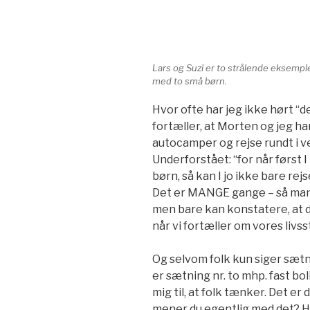
Lars og Suzi er to strålende eksempl
med to små børn.
Hvor ofte har jeg ikke hørt “de
fortæller, at Morten og jeg har
autocamper og rejse rundt i v
Underforstået: “for når først I
børn, så kan I jo ikke bare rej
Det er MANGE gange – så mange
men bare kan konstatere, at 
når vi fortæller om vores livsst
Og selvom folk kun siger sætni
er sætning nr. to mhp. fast bo
mig til, at folk tænker. Det er 
mener du egentlig med det? Hvo