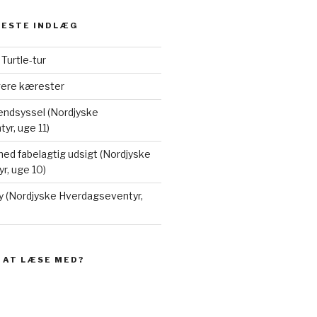
NESTE INDLÆG
å Turtle-tur
ngere kærester
Vendsyssel (Nordjyske
r, uge 11)
ed fabelagtig udsigt (Nordjyske
r, uge 10)
y (Nordjyske Hverdagseventyr,
E AT LÆSE MED?