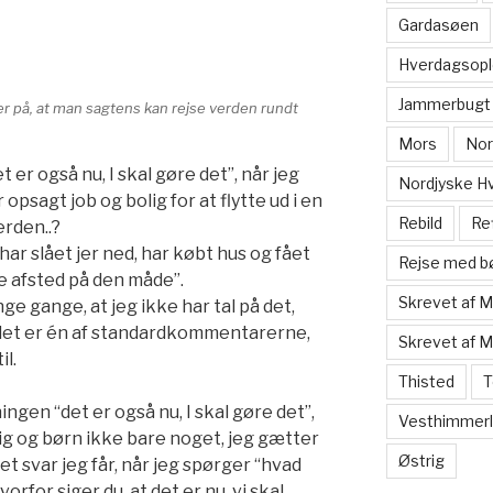
Gardasøen
Hverdagsopl
Jammerbugt
er på, at man sagtens kan rejse verden rundt
Mors
Nor
t er også nu, I skal gøre det”, når jeg
Nordjyske H
 opsagt job og bolig for at flytte ud i en
Rebild
Re
erden..?
 har slået jer ned, har købt hus og fået
Rejse med b
se afsted på den måde”.
Skrevet af 
 gange, at jeg ikke har tal på det,
det er én af standardkommentarerne,
Skrevet af 
il.
Thisted
T
ngen “det er også nu, I skal gøre det”,
Vesthimmerl
lig og børn ikke bare noget, jeg gætter
Østrig
det svar jeg får, når jeg spørger “hvad
rfor siger du, at det er nu, vi skal