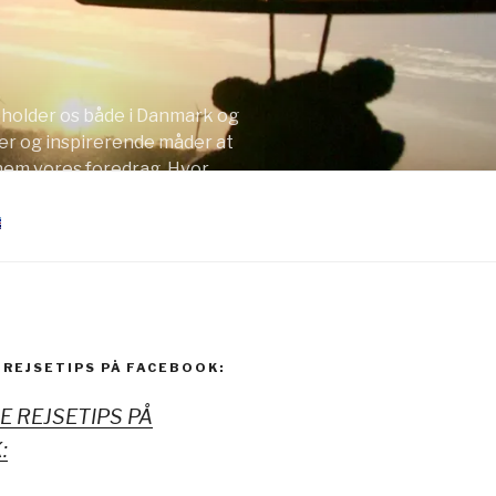
opholder os både i Danmark og
er og inspirerende måder at
nnem vores foredrag. Hvor
 REJSETIPS PÅ FACEBOOK:
NE REJSETIPS PÅ
: