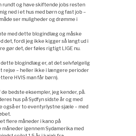
n rundt og have skiftende jobs resten
å mig ned i et hus med børn og fast job –
n måde ser muligheder og drømme i
ointe med dette blogindlæg og måske
d det, fordi jeg ikke kigger så langt ud i
e gør det, der føles rigtigt LIGE nu.
 dette blogindlæg er, at det selvfølgelig
 rejse – heller ikke i længere perioder
ettere HVIS man får børn).
f de bedste eksempler, jeg kender, på.
 deres hus på Sydfyn sidste år og med
e også er to eventyrlystne sjæle – med
øbet.
let flere måneder i kano på
fire måneder igennem Sydamerika med
ndst sejlet 1,5 år i kajak fra