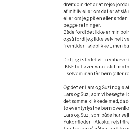
drøm: om det er at rejse jorde
af mit liv eller om det er at sl
eller om jeg på en eller ande
begge retninger.
Både fordi det ikke er min p
også fordi jeg ikke selv helt ve
fremtiden i øjeblikket, men bar
Det jeg i stedet vil fremhæve i
IKKE behøver være slut med at
– selvom man får børn (eller r
Og det er Lars og Suzi nogle a
Lars og Suzi, som vi besøgte i
det samme klikkede med, da d
to eventyrlystne børn ovenik
Lars og Suzi, som både har sej
Yukonfloden i Alaska, rejst 
tog, bus og på gåben og ikke mi