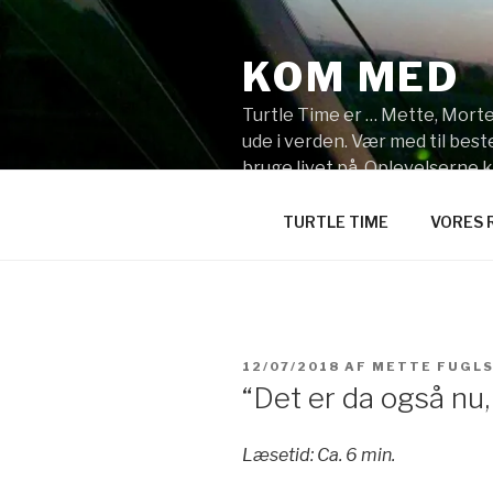
Videre
til
KOM MED
indhold
Turtle Time er … Mette, Morten
ude i verden. Vær med til be
bruge livet på. Oplevelserne 
synes du skal vi tage hen?
TURTLE TIME
VORES 
UDGIVET
12/07/2018
AF
METTE FUGL
DEN
“Det er da også nu, 
Læsetid: Ca. 6 min.