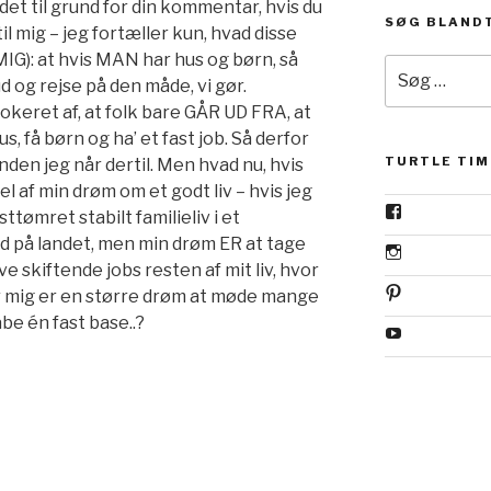
det til grund for din kommentar, hvis du
SØG BLANDT
til mig – jeg fortæller kun, hvad disse
IG): at hvis MAN har hus og børn, så
Søg
og rejse på den måde, vi gør.
efter:
vokeret af, at folk bare GÅR UD FRA, at
s, få børn og ha’ et fast job. Så derfor
TURTLE TIM
 inden jeg når dertil. Men hvad nu, hvis
l af min drøm om et godt liv – hvis jeg
View
tømret stabilt familieliv i et
www.faceboo
rd på landet, men min drøm ER at tage
profile
View
on
e skiftende jobs resten af mit liv, hvor
turtletime.dk
Facebook
profile
View
or mig er en større drøm at møde mange
on
mortengrauje
be én fast base..?
Instagram
time’s
View
profile
UCj2JN72Je
on
eUhtPabJYA
Pinterest
profile
on
YouTube