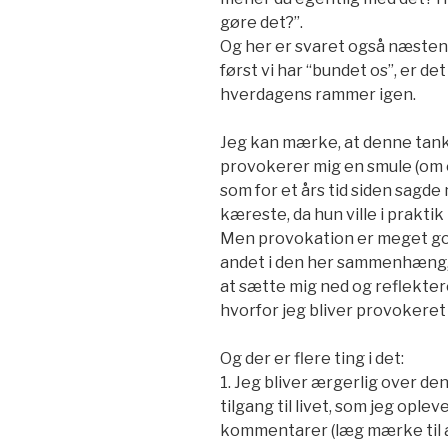
gøre det?”.
Og her er svaret også næsten 
først vi har “bundet os”, er det 
hverdagens rammer igen.
Jeg kan mærke, at denne tan
provokerer mig en smule (om e
som for et års tid siden sagde
kæreste, da hun ville i praktik
Men provokation er meget godt
andet i den her sammenhæng, de
at sætte mig ned og reflektere
hvorfor jeg bliver provokeret
Og der er flere ting i det:
1. Jeg bliver ærgerlig over
tilgang til livet, som jeg oplev
kommentarer (læg mærke til at