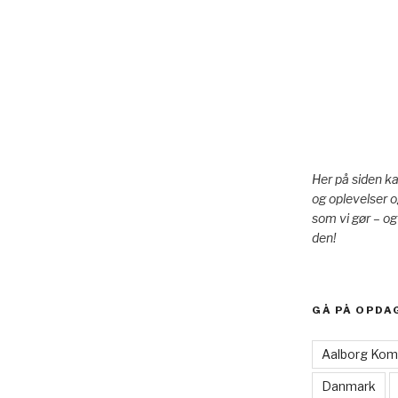
Her på siden k
og oplevelser o
som vi gør – og
den!
GÅ PÅ OPDA
Aalborg Ko
Danmark