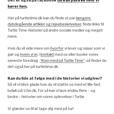
Det er også på facebook
du kan påvirke hvor vi
kører hen
.
Her på turtletime.dk kan du finde et par
længere,
dybdegående artikler og rejsebeskrivelser
, finde links til
Turtle Time-historier på andre sociale medier og meget
mere.
Hvis du vil vide mere om
hvorfor
vi lever og rejser som vi
gør og
hvem vi er
, i
kontakt
med os eller booke vores
seneste foredrag
“Kom med på Turtle Time”
, så finder du
det også her på turtletime.dk.
Kan du lide at følge med i de historier vi udgiver?
Så vil vi blive glade hvis du vil støtte os med et lille fast
beløb på 10er.dk. For så kan vi lave endnu flere – og
bedre – historier om vores oplevelser i Turtle.
Vi glæder os til at tage dig med på tur!