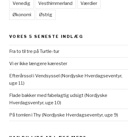
Venedig
Vesthimmerland
Værdier
Økonomi
Østrig
VORES 5 SENESTE INDLÆG
Fra to til tre på Turtle-tur
Vi er ikke længere kærester
Efterårssol i Vendsyssel (Nordjyske Hverdagseventyr,
uge 11)
Flade bakker med fabelagtig udsigt (Nordjyske
Hverdagsventyr, uge 10)
På tomlen i Thy (Nordjyske Hverdagseventyr, uge 9)