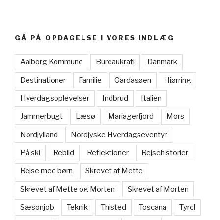
GÅ PÅ OPDAGELSE I VORES INDLÆG
Aalborg Kommune
Bureaukrati
Danmark
Destinationer
Familie
Gardasøen
Hjørring
Hverdagsoplevelser
Indbrud
Italien
Jammerbugt
Læsø
Mariagerfjord
Mors
Nordjylland
Nordjyske Hverdagseventyr
På ski
Rebild
Reflektioner
Rejsehistorier
Rejse med børn
Skrevet af Mette
Skrevet af Mette og Morten
Skrevet af Morten
Sæsonjob
Teknik
Thisted
Toscana
Tyrol