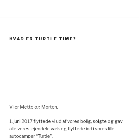
profile
on
YouTube
HVAD ER TURTLE TIME?
Vi er Mette og Morten.
1. juni 2017 flyttede vi ud af vores bolig, solgte og gav
alle vores ejendele væk og flyttede ind i vores lille
autocamper “Turtle”.