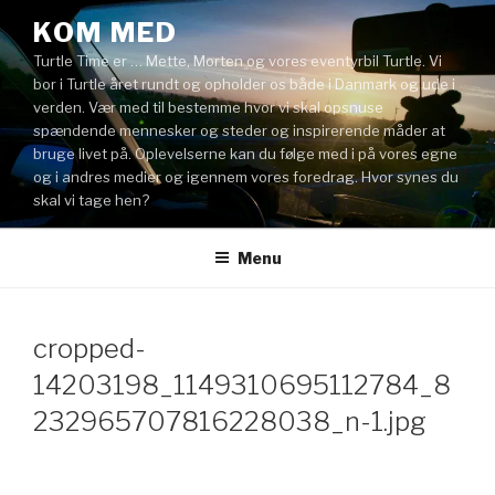
Videre
KOM MED
til
Turtle Time er … Mette, Morten og vores eventyrbil Turtle. Vi
indhold
bor i Turtle året rundt og opholder os både i Danmark og ude i
verden. Vær med til bestemme hvor vi skal opsnuse
spændende mennesker og steder og inspirerende måder at
bruge livet på. Oplevelserne kan du følge med i på vores egne
og i andres medier og igennem vores foredrag. Hvor synes du
skal vi tage hen?
Menu
cropped-
14203198_1149310695112784_8
232965707816228038_n-1.jpg