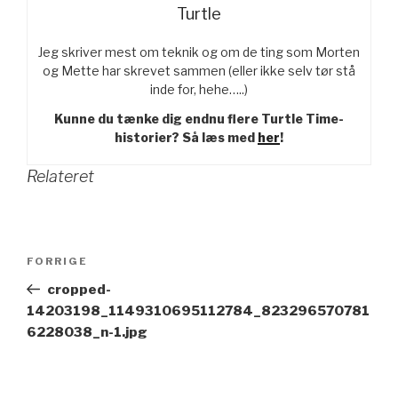
Turtle
Jeg skriver mest om teknik og om de ting som Morten
og Mette har skrevet sammen (eller ikke selv tør stå
inde for, hehe…..)
Kunne du tænke dig endnu flere Turtle Time-
historier? Så læs med
her
!
Relateret
Indlægsnavigation
FORRIGE
Forrige
indlæg
cropped-
14203198_1149310695112784_823296570781
6228038_n-1.jpg