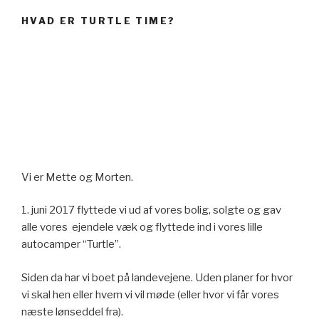
YouTube
HVAD ER TURTLE TIME?
Vi er Mette og Morten.
1. juni 2017 flyttede vi ud af vores bolig, solgte og gav
alle vores ejendele væk og flyttede ind i vores lille
autocamper “Turtle”.
Siden da har vi boet på landevejene. Uden planer for hvor
vi skal hen eller hvem vi vil møde (eller hvor vi får vores
næste lønseddel fra).