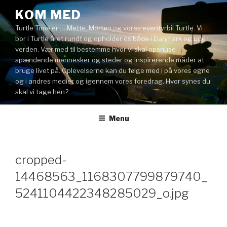
Videre
KOM MED
til
Turtle Time er … Mette, Morten og vores eventyrbil Turtle. Vi
indhold
bor i Turtle året rundt og opholder os både i Danmark og ude i
verden. Vær med til bestemme hvor vi skal opsnuse
spændende mennesker og steder og inspirerende måder at
bruge livet på. Oplevelserne kan du følge med i på vores egne
og i andres medier og igennem vores foredrag. Hvor synes du
skal vi tage hen?
Menu
cropped-
14468563_1168307799879740_
5241104422348285029_o.jpg