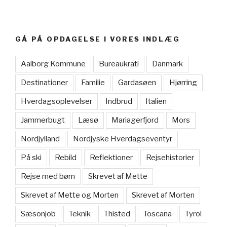
GÅ PÅ OPDAGELSE I VORES INDLÆG
Aalborg Kommune
Bureaukrati
Danmark
Destinationer
Familie
Gardasøen
Hjørring
Hverdagsoplevelser
Indbrud
Italien
Jammerbugt
Læsø
Mariagerfjord
Mors
Nordjylland
Nordjyske Hverdagseventyr
På ski
Rebild
Reflektioner
Rejsehistorier
Rejse med børn
Skrevet af Mette
Skrevet af Mette og Morten
Skrevet af Morten
Sæsonjob
Teknik
Thisted
Toscana
Tyrol