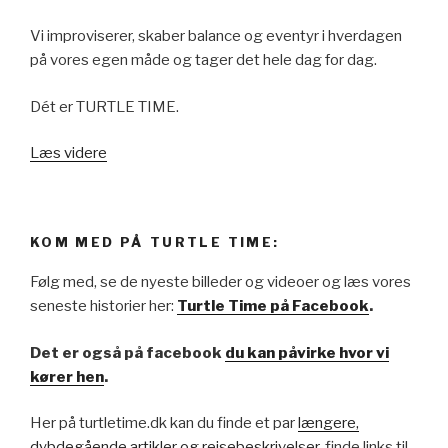
Vi improviserer, skaber balance og eventyr i hverdagen
på vores egen måde og tager det hele dag for dag.
Dét er TURTLE TIME.
Læs videre
KOM MED PÅ TURTLE TIME:
Følg med, se de nyeste billeder og videoer og læs vores
seneste historier her:
Turtle Time på Facebook
.
Det er også på facebook
du kan påvirke hvor vi
kører hen
.
Her på turtletime.dk kan du finde et par
længere,
dybdegående artikler og rejsebeskrivelser
, finde links til