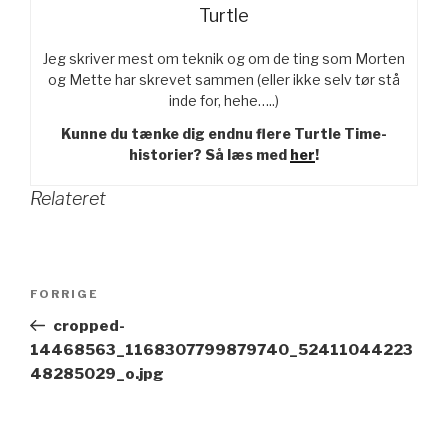
Turtle
Jeg skriver mest om teknik og om de ting som Morten
og Mette har skrevet sammen (eller ikke selv tør stå
inde for, hehe…..)
Kunne du tænke dig endnu flere Turtle Time-
historier? Så læs med
her
!
Relateret
Indlægsnavigation
FORRIGE
Forrige
indlæg
cropped-
14468563_1168307799879740_52411044223
48285029_o.jpg