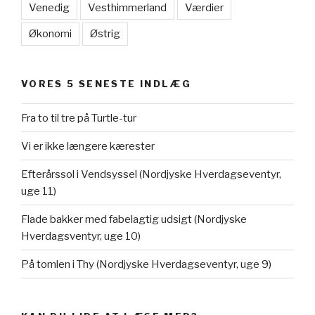
Venedig
Vesthimmerland
Værdier
Økonomi
Østrig
VORES 5 SENESTE INDLÆG
Fra to til tre på Turtle-tur
Vi er ikke længere kærester
Efterårssol i Vendsyssel (Nordjyske Hverdagseventyr,
uge 11)
Flade bakker med fabelagtig udsigt (Nordjyske
Hverdagsventyr, uge 10)
På tomlen i Thy (Nordjyske Hverdagseventyr, uge 9)