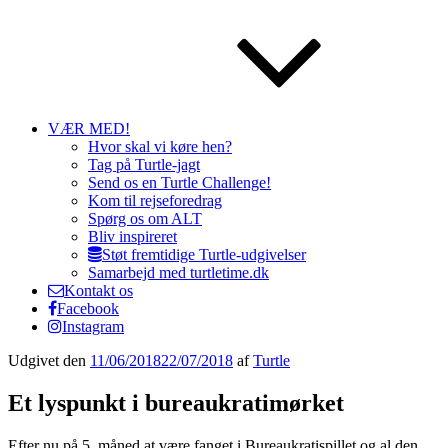
VÆR MED!
Hvor skal vi køre hen?
Tag på Turtle-jagt
Send os en Turtle Challenge!
Kom til rejseforedrag
Spørg os om ALT
Bliv inspireret
Støt fremtidige Turtle-udgivelser
Samarbejd med turtletime.dk
Kontakt os
Facebook
Instagram
Udgivet den
11/06/2018
22/07/2018
af
Turtle
Et lyspunkt i bureaukratimørket
Efter nu på 5. måned at være fanget i Bureaukratispillet og al den