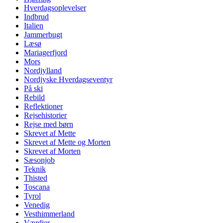
Hverdagsoplevelser
Indbrud
Italien
Jammerbugt
Læsø
Mariagerfjord
Mors
Nordjylland
Nordjyske Hverdagseventyr
På ski
Rebild
Reflektioner
Rejsehistorier
Rejse med børn
Skrevet af Mette
Skrevet af Mette og Morten
Skrevet af Morten
Sæsonjob
Teknik
Thisted
Toscana
Tyrol
Venedig
Vesthimmerland
Værdier