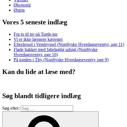
Økonomi
Østrig
Vores 5 seneste indlæg
Fra to til tre på Turtle-tur
Vi er ikke længere kærester
Efterårssol i Vendsyssel (Nordjyske Hverdagseventyr, uge 11)
Flade bakker med fabelagtig udsigt (Nordjyske
Hverdagsventyr, uge 10)
På tomlen i Thy (Nordjyske Hverdagseventyr, uge 9)
Kan du lide at læse med?
Søg blandt tidligere indlæg
Søg efter: