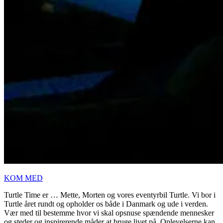
KOM MED
Turtle Time er … Mette, Morten og vores eventyrbil Turtle. Vi bor i
Turtle året rundt og opholder os både i Danmark og ude i verden.
Vær med til bestemme hvor vi skal opsnuse spændende mennesker
og steder og inspirerende måder at bruge livet på. Oplevelserne kan