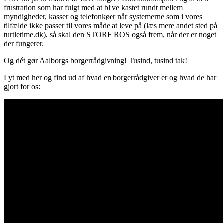
frustration som har fulgt med at blive kastet rundt mellem
myndigheder, kasser og telefonkøer når systemerne som i vores
tilfælde ikke passer til vores måde at leve på (læs mere andet sted på
turtletime.dk), så skal den STORE ROS også frem, når der er noget
der fungerer.
Og dét gør Aalborgs borgerrådgivning! Tusind, tusind tak!
Lyt med her og find ud af hvad en borgerrådgiver er og hvad de har
gjort for os: