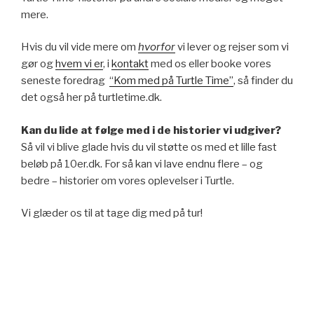
mere.
Hvis du vil vide mere om
hvorfor
vi lever og rejser som vi
gør og
hvem vi er
, i
kontakt
med os eller booke vores
seneste foredrag
“Kom med på Turtle Time”
, så finder du
det også her på turtletime.dk.
Kan du lide at følge med i de historier vi udgiver?
Så vil vi blive glade hvis du vil støtte os med et lille fast
beløb på 10er.dk. For så kan vi lave endnu flere – og
bedre – historier om vores oplevelser i Turtle.
Vi glæder os til at tage dig med på tur!