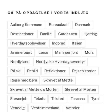
GÅ PÅ OPDAGELSE I VORES INDLÆG
Aalborg Kommune
Bureaukrati
Danmark
Destinationer
Familie
Gardasøen
Hjørring
Hverdagsoplevelser
Indbrud
Italien
Jammerbugt
Læsø
Mariagerfjord
Mors
Nordjylland
Nordjyske Hverdagseventyr
På ski
Rebild
Reflektioner
Rejsehistorier
Rejse med børn
Skrevet af Mette
Skrevet af Mette og Morten
Skrevet af Morten
Sæsonjob
Teknik
Thisted
Toscana
Tyrol
Venedig
Vesthimmerland
Værdier