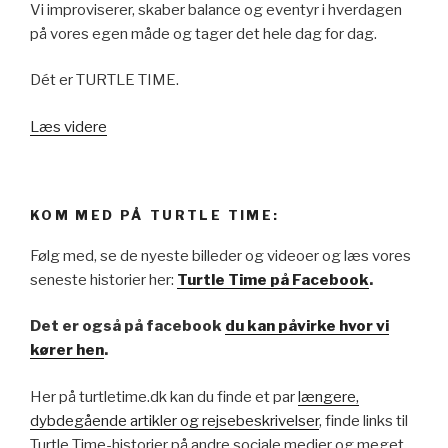
Vi improviserer, skaber balance og eventyr i hverdagen
på vores egen måde og tager det hele dag for dag.
Dét er TURTLE TIME.
Læs videre
KOM MED PÅ TURTLE TIME:
Følg med, se de nyeste billeder og videoer og læs vores
seneste historier her:
Turtle Time på Facebook
.
Det er også på facebook
du kan påvirke hvor vi
kører hen
.
Her på turtletime.dk kan du finde et par
længere,
dybdegående artikler og rejsebeskrivelser
, finde links til
Turtle Time-historier på andre sociale medier og meget