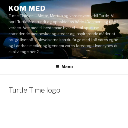
Videre
KOM MED
til
Turtle Time er … Mette, Morten og vores eventyrbil Turtle. Vi
indhold
bor i Turtle året rundt og opholder os både i Danmark og ude i
verden. Vær med til bestemme hvor vi skal opsnuse
spændende mennesker og steder og inspirerende måder at
bruge livet på. Oplevelserne kan du følge med i på vores egne
og i andres medier og igennem vores foredrag. Hvor synes du
skal vi tage hen?
Menu
Turtle Time logo