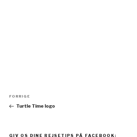
Indlægsnavigation
FORRIGE
Forrige
indlæg
Turtle Time logo
GIV OS DINE REJSETIPS PÅ FACEBOOK: