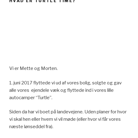
HVAD ER TURTLE TIME?
Vi er Mette og Morten.
1. juni 2017 flyttede vi ud af vores bolig, solgte og gav
alle vores ejendele væk og flyttede ind i vores lille
autocamper “Turtle”.
Siden da har vi boet på landevejene. Uden planer for hvor
vi skal hen eller hvem vi vil møde (eller hvor vi får vores
næste lønseddel fra).