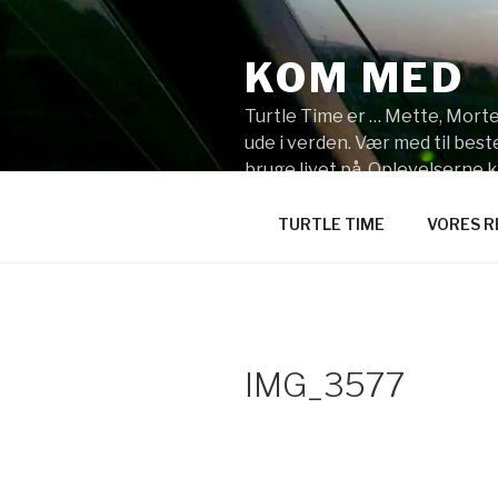
Videre
til
KOM MED
indhold
Turtle Time er … Mette, Morten
ude i verden. Vær med til be
bruge livet på. Oplevelserne 
synes du skal vi tage hen?
TURTLE TIME
VORES R
IMG_3577