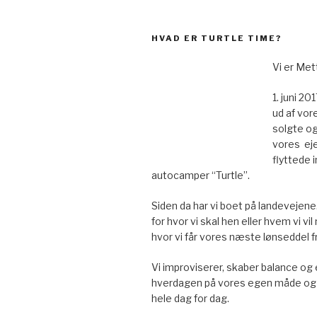
HVAD ER TURTLE TIME?
Vi er Met
1. juni 20
ud af vore
solgte og
vores ej
flyttede in
autocamper “Turtle”.
Siden da har vi boet på landevejene
for hvor vi skal hen eller hvem vi vil
hvor vi får vores næste lønseddel fr
Vi improviserer, skaber balance og 
hverdagen på vores egen måde og 
hele dag for dag.