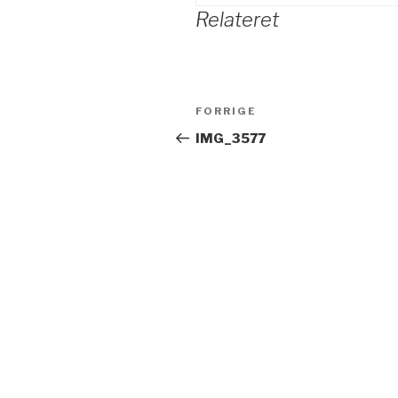
Relateret
Indlægsnavigation
FORRIGE
Forrige
indlæg
IMG_3577