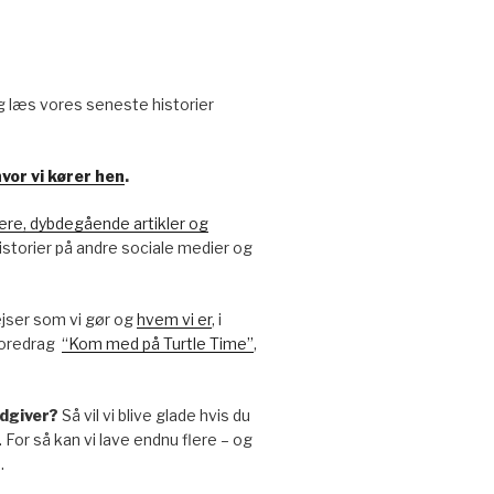
g læs vores seneste historier
vor vi kører hen
.
re, dybdegående artikler og
-historier på andre sociale medier og
ejser som vi gør og
hvem vi er
, i
foredrag
“Kom med på Turtle Time”
,
 udgiver?
Så vil vi blive glade hvis du
. For så kan vi lave endnu flere – og
.