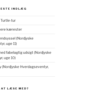
NESTE INDLÆG
å Turtle-tur
ngere kærester
Vendsyssel (Nordjyske
r, uge 11)
ed fabelagtig udsigt (Nordjyske
r, uge 10)
y (Nordjyske Hverdagseventyr,
E AT LÆSE MED?