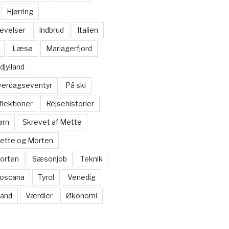
Hjørring
evelser
Indbrud
Italien
Læsø
Mariagerfjord
djylland
verdagseventyr
På ski
flektioner
Rejsehistorier
ørn
Skrevet af Mette
Mette og Morten
Morten
Sæsonjob
Teknik
oscana
Tyrol
Venedig
and
Værdier
Økonomi