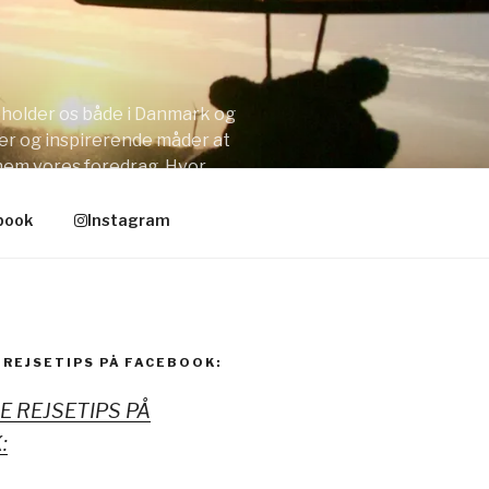
opholder os både i Danmark og
er og inspirerende måder at
nnem vores foredrag. Hvor
book
Instagram
 REJSETIPS PÅ FACEBOOK:
NE REJSETIPS PÅ
: