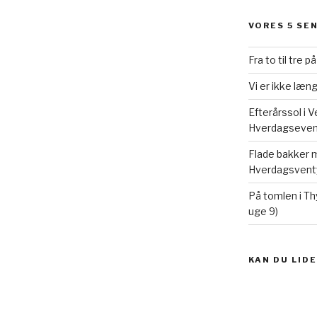
VORES 5 SE
Fra to til tre p
Vi er ikke læ
Efterårssol i 
Hverdagseventy
Flade bakker m
Hverdagsventy
På tomlen i Th
uge 9)
KAN DU LID