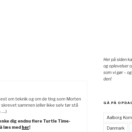
Her på siden k
og oplevelser o
som vi gør – og
den!
mest om teknik og om de ting som Morten
GÅ PÅ OPDA
 skrevet sammen (eller ikke selv tør stå
…..)
Aalborg Ko
nke dig endnu flere Turtle Time-
Så læs med
her
!
Danmark