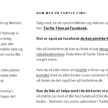
KOM MED PÅ TURTLE TIME:
te og Morten.
Følg med, se de nyeste billeder og videoer o
her:
Turtle Time på Facebook
.
17 flyttede vi
s bolig,
Det er også på facebook
du kan påvirke h
 gav alle
Her på turtletime.dk kan du finde et par
længe
endele væk og
rejsebeskrivelser
, finde links til Turtle Time
d i vores lille
meget mere.
Hvis du vil vide mere om
hvorfor
vi lever og r
. Uden planer
kontakt
med os eller booke vores seneste 
 møde (eller
så finder du det også her på turtletime.dk.
a).
Kan du lide at følge med i de historier vi
eventyr i
vil støtte os med et lille fast beløb på 10er.dk
tager det
bedre – historier om vores oplevelser i Turtle