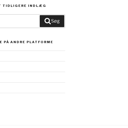
 TIDLIGERE INDLÆG
Søg
E PÅ ANDRE PLATFORME
k.com/turtletime.dk’s
’s
nse/turtle-
xrB-
’s