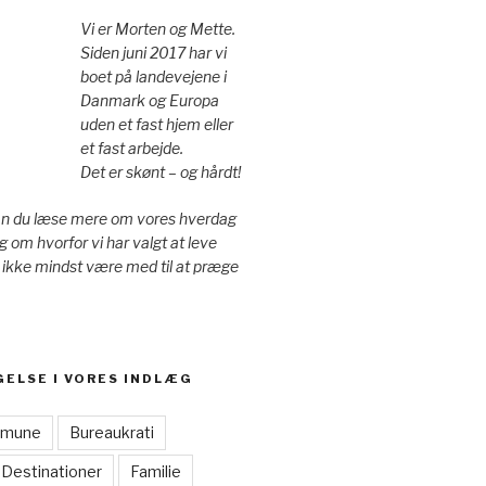
Vi er Morten og Mette.
Siden juni 2017 har vi
boet på landevejene i
Danmark og Europa
uden et fast hjem eller
et fast arbejde.
Det er skønt – og hårdt!
an du læse mere om vores hverdag
g om hvorfor vi har valgt at leve
 ikke mindst være med til at præge
GELSE I VORES INDLÆG
mmune
Bureaukrati
Destinationer
Familie