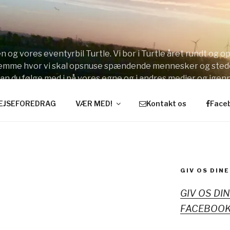
 og vores eventyrbil Turtle. Vi bor i Turtle året rundt og 
stemme hvor vi skal opsnuse spændende mennesker og sted
kan du følge med i på vores egne og i andres medier og ige
EJSEFOREDRAG
VÆR MED!
Kontakt os
Face
GIV OS DINE
GIV OS DI
FACEBOOK