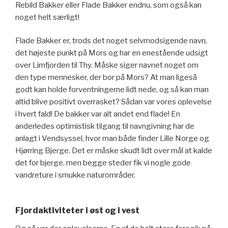
Rebild Bakker eller Flade Bakker endnu, som også kan
noget helt særligt!
Flade Bakker er, trods det noget selvmodsigende navn,
det højeste punkt på Mors og har en enestående udsigt
over Limfjorden til Thy. Måske siger navnet noget om
den type mennesker, der bor på Mors? At man ligeså
godt kan holde forventningerne lidt nede, og så kan man
altid blive positivt overrasket? Sådan var vores oplevelse
i hvert fald! De bakker var alt andet end flade! En
anderledes optimistisk tilgang til navngivning har de
anlagt i Vendsyssel, hvor man både finder Lille Norge og
Hjørring Bjerge. Det er måske skudt lidt over mål at kalde
det for bjerge, men begge steder fik vi nogle gode
vandreture i smukke naturområder.
Fjordaktiviteter i øst og i vest