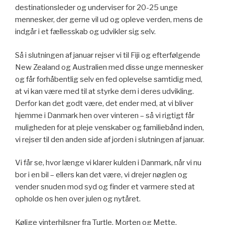
destinationsleder og underviser for 20-25 unge
mennesker, der gerne vil ud og opleve verden, mens de
indgår i et fællesskab og udvikler sig selv.
Så i slutningen af januar rejser vi til Fiji og efterfølgende
New Zealand og Australien med disse unge mennesker
og får forhåbentlig selv en fed oplevelse samtidig med,
at vi kan være med til at styrke dem i deres udvikling.
Derfor kan det godt være, det ender med, at vi bliver
hjemme i Danmark hen over vinteren – så vi rigtigt får
muligheden for at pleje venskaber og familiebånd inden,
vi rejser til den anden side af jorden i slutningen af januar.
Vi får se, hvor længe vi klarer kulden i Danmark, når vi nu
bor i en bil – ellers kan det være, vi drejer nøglen og
vender snuden mod syd og finder et varmere sted at
opholde os hen over julen og nytåret.
Kølige vinterhilsner fra Turtle, Morten og Mette.