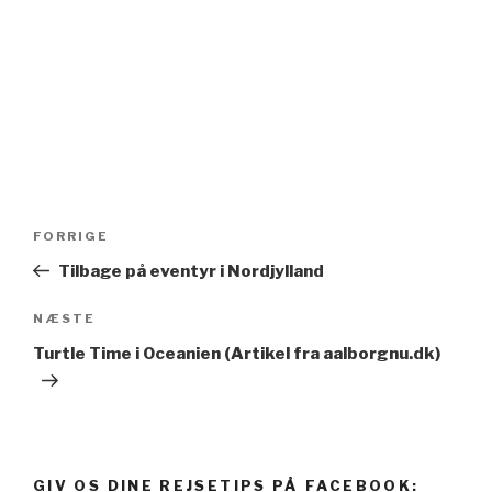
Indlægsnavigation
FORRIGE
Forrige
indlæg
Tilbage på eventyr i Nordjylland
NÆSTE
Næste
indlæg
Turtle Time i Oceanien (Artikel fra aalborgnu.dk)
GIV OS DINE REJSETIPS PÅ FACEBOOK: