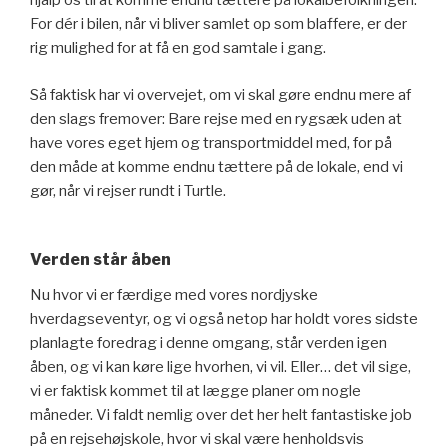
hjalp os til at komme endnu tættere på lokalbefolkningen.
For dér i bilen, når vi bliver samlet op som blaffere, er der
rig mulighed for at få en god samtale i gang.
Så faktisk har vi overvejet, om vi skal gøre endnu mere af
den slags fremover: Bare rejse med en rygsæk uden at
have vores eget hjem og transportmiddel med, for på
den måde at komme endnu tættere på de lokale, end vi
gør, når vi rejser rundt i Turtle.
Verden står åben
Nu hvor vi er færdige med vores nordjyske
hverdagseventyr, og vi også netop har holdt vores sidste
planlagte foredrag i denne omgang, står verden igen
åben, og vi kan køre lige hvorhen, vi vil. Eller… det vil sige,
vi er faktisk kommet til at lægge planer om nogle
måneder. Vi faldt nemlig over det her helt fantastiske job
på en rejsehøjskole, hvor vi skal være henholdsvis