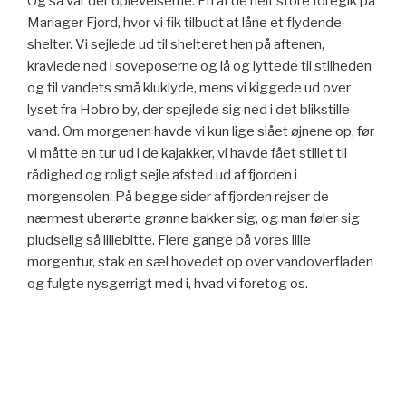
Og så var der oplevelserne. En af de helt store foregik på
Mariager Fjord, hvor vi fik tilbudt at låne et flydende
shelter. Vi sejlede ud til shelteret hen på aftenen,
kravlede ned i soveposerne og lå og lyttede til stilheden
og til vandets små kluklyde, mens vi kiggede ud over
lyset fra Hobro by, der spejlede sig ned i det blikstille
vand. Om morgenen havde vi kun lige slået øjnene op, før
vi måtte en tur ud i de kajakker, vi havde fået stillet til
rådighed og roligt sejle afsted ud af fjorden i
morgensolen. På begge sider af fjorden rejser de
nærmest uberørte grønne bakker sig, og man føler sig
pludselig så lillebitte. Flere gange på vores lille
morgentur, stak en sæl hovedet op over vandoverfladen
og fulgte nysgerrigt med i, hvad vi foretog os.