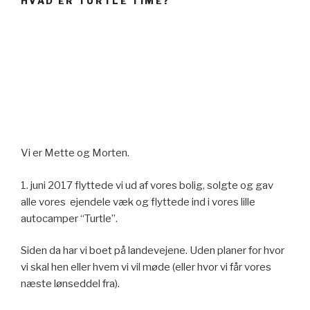
HVAD ER TURTLE TIME?
Vi er Mette og Morten.
1. juni 2017 flyttede vi ud af vores bolig, solgte og gav
alle vores ejendele væk og flyttede ind i vores lille
autocamper “Turtle”.
Siden da har vi boet på landevejene. Uden planer for hvor
vi skal hen eller hvem vi vil møde (eller hvor vi får vores
næste lønseddel fra).