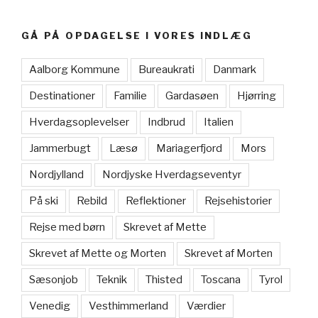
GÅ PÅ OPDAGELSE I VORES INDLÆG
Aalborg Kommune
Bureaukrati
Danmark
Destinationer
Familie
Gardasøen
Hjørring
Hverdagsoplevelser
Indbrud
Italien
Jammerbugt
Læsø
Mariagerfjord
Mors
Nordjylland
Nordjyske Hverdagseventyr
På ski
Rebild
Reflektioner
Rejsehistorier
Rejse med børn
Skrevet af Mette
Skrevet af Mette og Morten
Skrevet af Morten
Sæsonjob
Teknik
Thisted
Toscana
Tyrol
Venedig
Vesthimmerland
Værdier