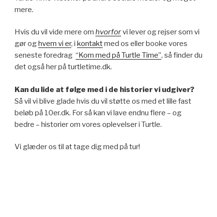
mere.
Hvis du vil vide mere om
hvorfor
vi lever og rejser som vi
gør og
hvem vi er
, i
kontakt
med os eller booke vores
seneste foredrag
“Kom med på Turtle Time”
, så finder du
det også her på turtletime.dk.
Kan du lide at følge med i de historier vi udgiver?
Så vil vi blive glade hvis du vil støtte os med et lille fast
beløb på 10er.dk. For så kan vi lave endnu flere – og
bedre – historier om vores oplevelser i Turtle.
Vi glæder os til at tage dig med på tur!