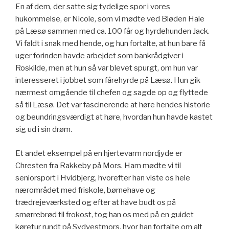
En af dem, der satte sig tydelige spor i vores
hukommelse, er Nicole, som vi mødte ved Bløden Hale
på Læsø sammen med ca. 100 får og hyrdehunden Jack.
Vi faldt i snak med hende, og hun fortalte, at hun bare få
uger forinden havde arbejdet som bankrådgiver i
Roskilde, men at hun så var blevet spurgt, om hun var
interesseret i jobbet som fårehyrde på Læsø. Hun gik
nærmest omgående til chefen og sagde op og flyttede
så til Læsø. Det var fascinerende at høre hendes historie
og beundringsværdigt at høre, hvordan hun havde kastet
sig ud i sin drøm.
Et andet eksempel på en hjertevarm nordjyde er
Chresten fra Rakkeby på Mors. Ham mødte vi til
seniorsport i Hvidbjerg, hvorefter han viste os hele
nærområdet med friskole, børnehave og
trædrejeværksted og efter at have budt os på
smørrebrød til frokost, tog han os med på en guidet
køretur rundt på Sydvestmors, hvor han fortalte om alt