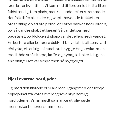
igen kører hver til sit. Vi kom ned til fjorden lidt i otte til en
fuldstændig tom plads, men sekundet efter strømmede
der folk til fra alle sider og wupti, havde de trukket en
presenning op ad stolperne, der stod banket ned i jorden,
og så var der skabt et læsejl. Så var det på med
badetøjet, og klokken 8 sharp var det ellers ned i vandet.
En kortere eller længere dukkert blev det til, afhængig af
råstyrke, efterfulgt af rundbordshygge bag læskærmen
med både små skarpe, kaffe og nybagte boller i dagens
anledning. Det var simpelthen så hyggeligt!
Hjertevarme nordjyder
Og med den historie er vi allerede i gang med det tredje
højdepunkt fra vores hverdagseventyr, nemlig
nordjyderne. Vi har mødt så mange utrolig søde
mennesker henover sommeren.