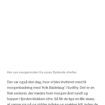
Her ses morgensolen fra vores flydende shelter.
Der var også den dag, hvor vi blev inviteret med til
morgenbadning med ‘Krik Badelaug’ i Sydthy. Det er en
flok seniorer, der mødes hver morgen året rundt og
hopper i fjorden klokken otte. Så får de lige en lille skarp
at varme sig på og sidder måske og snakker lidt, inden de