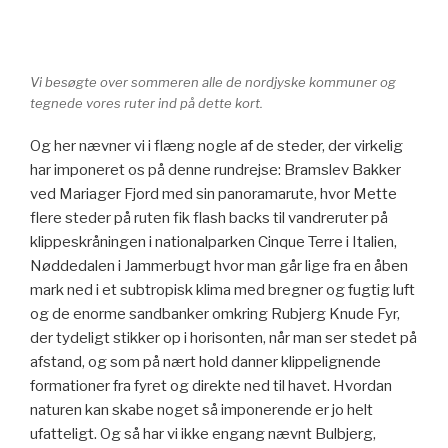
Vi besøgte over sommeren alle de nordjyske kommuner og
tegnede vores ruter ind på dette kort.
Og her nævner vi i flæng nogle af de steder, der virkelig
har imponeret os på denne rundrejse: Bramslev Bakker
ved Mariager Fjord med sin panoramarute, hvor Mette
flere steder på ruten fik flash backs til vandreruter på
klippeskråningen i nationalparken Cinque Terre i Italien,
Nøddedalen i Jammerbugt hvor man går lige fra en åben
mark ned i et subtropisk klima med bregner og fugtig luft
og de enorme sandbanker omkring Rubjerg Knude Fyr,
der tydeligt stikker op i horisonten, når man ser stedet på
afstand, og som på nært hold danner klippelignende
formationer fra fyret og direkte ned til havet. Hvordan
naturen kan skabe noget så imponerende er jo helt
ufatteligt. Og så har vi ikke engang nævnt Bulbjerg,